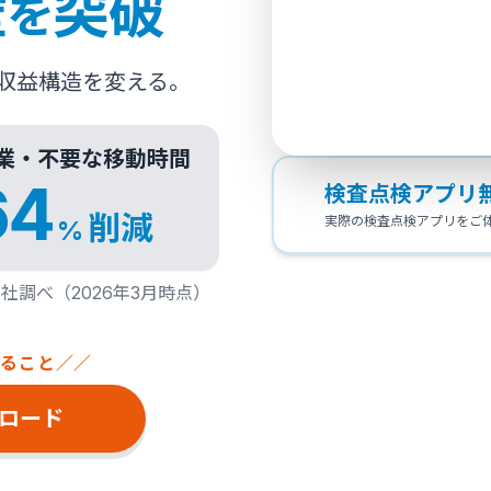
壁
突破
を
「か
ん
収益構造を変える。
助」
が選
業・不要な移動時間
64
ばれ
検査点検アプリ
削減
実際の検査点検アプリをご
る理
%
由
社調べ（2026年3月時点）
大
来ること
／／
規
模
ロード
修
繕
工