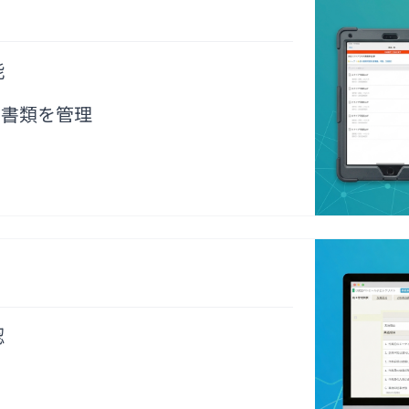
工
程
能
順
に
出書類を管理
撮
る
だ
け
で
✓
写
真
台
帳
を
認
自
動
作