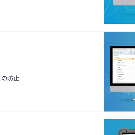
成
国土交通省が
推進するICT
活用による現
場管理の効率
化にも対応。
現場管理者が
複数現場を効
率よく管理す
るために生ま
れたシステム
れの防止
です。