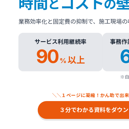
時間
コスト
と
の
業務効率化と固定費の抑制で、施工現場の
サービス利用継続率
事務作
90
以上
%
※自
＼＼
１ページに凝縮！かん助で出
３分でわかる資料をダウン