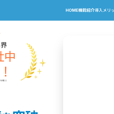
HOME
機能紹介
導入メリ
現場管理
の効率化
大規
模修
繕・
設備
工事
で、