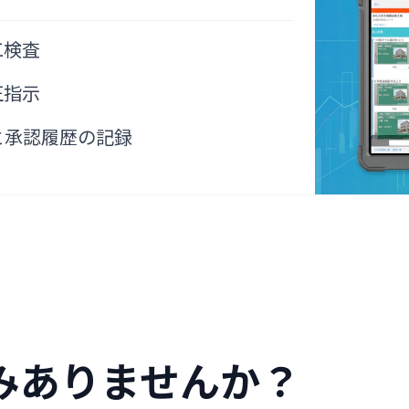
工検査
正指示
と承認履歴の記録
みありませんか？