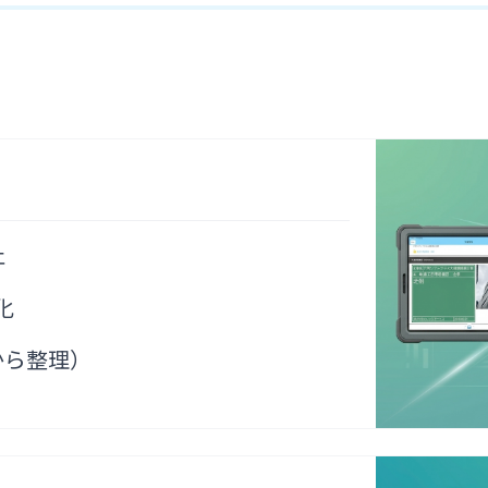
事
に
必
要
な
検
査
✓
チ
ェ
ッ
止
ク
シ
化
ー
ト
から整理）
を
標
準
搭
載