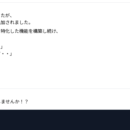
したが、
追加されました。
に特化した機能を構築し続け、
？」
ど・・」
しませんか！？